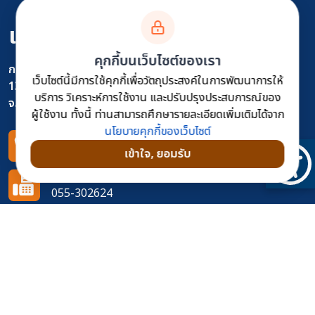
แขวงทางหลวงพิษณุโลกที่ 1
คุกกี้บนเว็บไซต์ของเรา
กรมทางหลวง
เว็บไซต์นี้มีการใช้คุกกี้เพื่อวัตถุประสงค์ในการพัฒนาการให้
130 แขวงทางหลวงพิษณุโลกที่ 1 ถ.ราเมศวร ต.ในเมือง อ.เมือง
บริการ วิเคราะห์การใช้งาน และปรับปรุงประสบการณ์ของ
จ.พิษณุโลก
ผู้ใช้งาน ทั้งนี้ ท่านสามารถศึกษารายละเอียดเพิ่มเติมได้จาก
นโยบายคุกกี้ของเว็บไซต์
โทรศัพท์
เข้าใจ, ยอมรับ
055-302627
โทรสาร
055-302624
อีเมล
doh0411@doh.go.th
ติดตามเราได้ที่